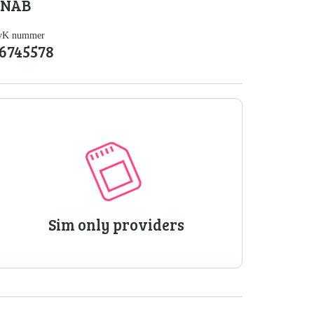
KNAB
vK nummer
6745578
Sim only providers