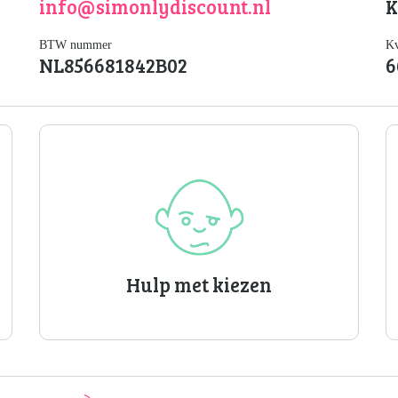
info@simonlydiscount.nl
BTW nummer
K
NL856681842B02
6
Hulp met kiezen