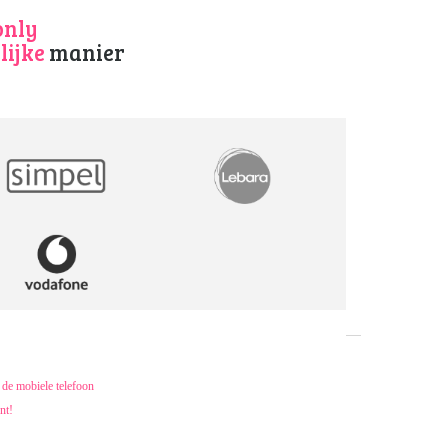
only
ijke
manier
de mobiele telefoon
nt!