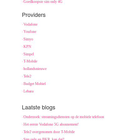
Goedkoopste sim only 4G
Providers
Vodafone
Youfone
Simyo
KPN
Simpel
T-Mobile
hollandsnieuwe
Tele2
Budget Mobiel
Lebara
Laatste blogs
Onderzoek: streamingsdiensten op de mobiele telefoon
Het eerste Vodafone 5G abonnement!
Tele2 overgenomen door T-Mobile
Sim only en BKR, kan dat?